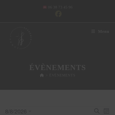
​ 06 38 73 45 96
Menu
ÉVÈNEMENTS
>
ÉVÈNEMENTS
8/8/2026
N
R
R
M
e