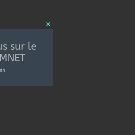
Close
this
s sur le
module
ADMNET
ean