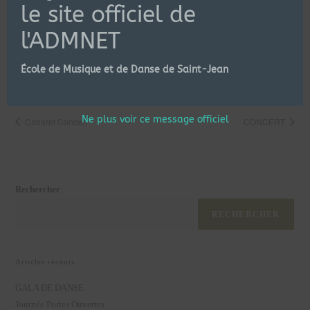
le site officiel de
contact.admnet@gmail.com
Heure :
19h00 - 20h30
l'ADMNET
Catégorie d’Évènement:
École de Musique et de Danse de Saint-Jean
Master Class
Ne plus voir ce message officiel
Cabaret Concert
CONCERT
Rechercher
RECHERCHER
Articles récents
GALA DE DANSE
Journée Portes Ouvertes